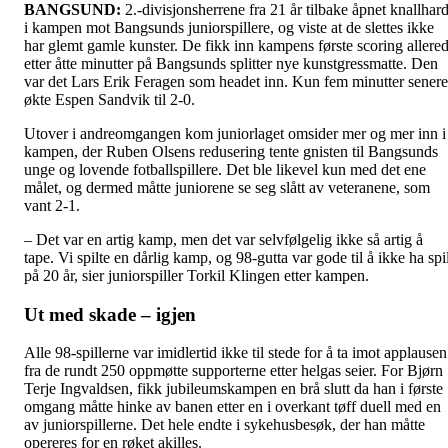
BANGSUND:
2.-divisjonsherrene fra 21 år tilbake åpnet knallhard
i kampen mot Bangsunds juniorspillere, og viste at de slettes ikke
har glemt gamle kunster. De fikk inn kampens første scoring allere
etter åtte minutter på Bangsunds splitter nye kunstgressmatte. Den
var det Lars Erik Feragen som headet inn. Kun fem minutter senere
økte Espen Sandvik til 2-0.
Utover i andreomgangen kom juniorlaget omsider mer og mer inn i
kampen, der Ruben Olsens redusering tente gnisten til Bangsunds
unge og lovende fotballspillere. Det ble likevel kun med det ene
målet, og dermed måtte juniorene se seg slått av veteranene, som
vant 2-1.
– Det var en artig kamp, men det var selvfølgelig ikke så artig å
tape. Vi spilte en dårlig kamp, og 98-gutta var gode til å ikke ha spi
på 20 år, sier juniorspiller Torkil Klingen etter kampen.
Ut med skade – igjen
Alle 98-spillerne var imidlertid ikke til stede for å ta imot applausen
fra de rundt 250 oppmøtte supporterne etter helgas seier. For Bjørn
Terje Ingvaldsen, fikk jubileumskampen en brå slutt da han i første
omgang måtte hinke av banen etter en i overkant tøff duell med en
av juniorspillerne. Det hele endte i sykehusbesøk, der han måtte
opereres for en røket akilles.