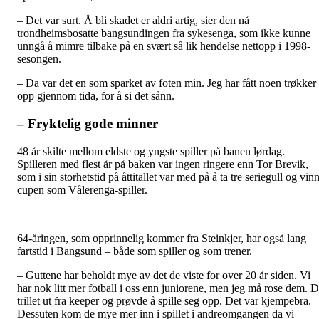
– Det var surt. Å bli skadet er aldri artig, sier den nå
trondheimsbosatte bangsundingen fra sykesenga, som ikke kunne
unngå å mimre tilbake på en svært så lik hendelse nettopp i 1998-
sesongen.
– Da var det en som sparket av foten min. Jeg har fått noen trøkker
opp gjennom tida, for å si det sånn.
– Fryktelig gode minner
48 år skilte mellom eldste og yngste spiller på banen lørdag.
Spilleren med flest år på baken var ingen ringere enn Tor Brevik,
som i sin storhetstid på åttitallet var med på å ta tre seriegull og vin
cupen som Vålerenga-spiller.
64-åringen, som opprinnelig kommer fra Steinkjer, har også lang
fartstid i Bangsund – både som spiller og som trener.
– Guttene har beholdt mye av det de viste for over 20 år siden. Vi
har nok litt mer fotball i oss enn juniorene, men jeg må rose dem. 
trillet ut fra keeper og prøvde å spille seg opp. Det var kjempebra.
Dessuten kom de mye mer inn i spillet i andreomgangen da vi