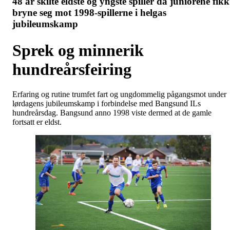
48 år skilte eldste og yngste spiller da juniorene fikk
bryne seg mot 1998-spillerne i helgas
jubileumskamp
Sprek og minnerik
hundreårsfeiring
Erfaring og rutine trumfet fart og ungdommelig pågangsmot under
lørdagens jubileumskamp i forbindelse med Bangsund ILs
hundreårsdag. Bangsund anno 1998 viste dermed at de gamle
fortsatt er eldst.