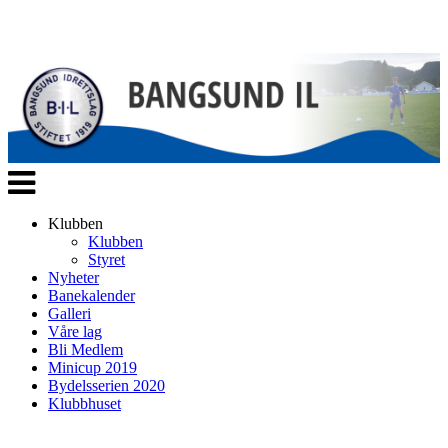
Veksle
navigasjon
Klubben
Klubben
Styret
Nyheter
Banekalender
Galleri
Våre lag
Bli Medlem
Minicup 2019
Bydelsserien 2020
Klubbhuset