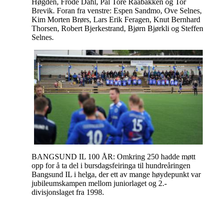
Høgden, Frode Dahl, Pål Tore Raabakken og Tor
Brevik. Foran fra venstre: Espen Sandmo, Ove Selnes,
Kim Morten Brørs, Lars Erik Feragen, Knut Bernhard
Thorsen, Robert Bjerkestrand, Bjørn Bjørkli og Steffen
Selnes.
BANGSUND IL 100 ÅR: Omkring 250 hadde møtt
opp for å ta del i bursdagsfeiringa til hundreåringen
Bangsund IL i helga, der ett av mange høydepunkt var
jubileumskampen mellom juniorlaget og 2.-
divisjonslaget fra 1998.