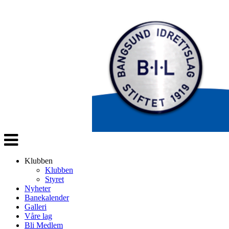
Veksle
navigasjon
Klubben
Klubben
Styret
Nyheter
Banekalender
Galleri
Våre lag
Bli Medlem