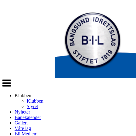
Veksle
navigasjon
Klubben
Klubben
Styret
Nyheter
Banekalender
Galleri
Våre lag
Bli Medlem