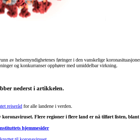
n av helsemyndighetenes føringer i den vanskelige koronasituasjonen
treninger og konkurranser opphører med umiddelbar virkning.
bber nederst i artikkelen.
et reiseråd
for alle landene i verden.
onaviruset. Flere regioner i flere land er nå tilført listen, blant
nstituttets hjemmesider
knyttet til koronaviruset.