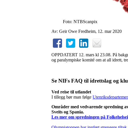
Foto: NTBScanpix
Av: Geir Owe Fredheim, 12. mar 2020
OPPDATERT 12. mars kl 23.08. På bakgrun
og paralympiske komité om at all idrett, 
Se NIFs FAQ til idrettslag og klu
Ved reise til utlandet
I tillegg bør man følge
Utenriksdepartement
Områder med vedvarende spredning av kor
Sveits og Spania.
Les mer om spredningen på Folkehelsei
Olympiatoppen har innført strengere tiltak 