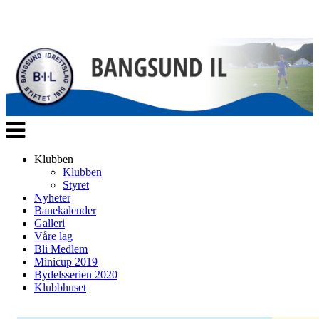
Veksle
navigasjon
Klubben
Klubben
Styret
Nyheter
Banekalender
Galleri
Våre lag
Bli Medlem
Minicup 2019
Bydelsserien 2020
Klubbhuset