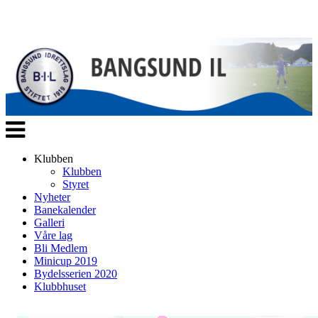
Veksle
navigasjon
Klubben
Klubben
Styret
Nyheter
Banekalender
Galleri
Våre lag
Bli Medlem
Minicup 2019
Bydelsserien 2020
Klubbhuset