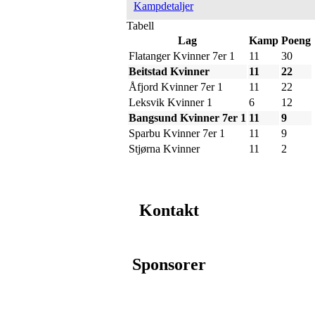
Kampdetaljer
Tabell
Lag
Kamp
Poeng
Flatanger Kvinner 7er 1
11
30
Beitstad Kvinner
11
22
Åfjord Kvinner 7er 1
11
22
Leksvik Kvinner 1
6
12
Bangsund Kvinner 7er 1
11
9
Sparbu Kvinner 7er 1
11
9
Stjørna Kvinner
11
2
Kontakt
Sponsorer