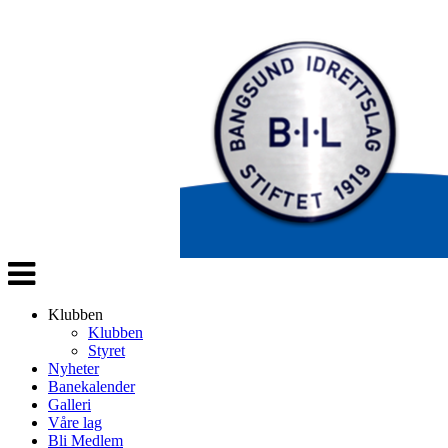
Veksle
navigasjon
Klubben
Klubben
Styret
Nyheter
Banekalender
Galleri
Våre lag
Bli Medlem