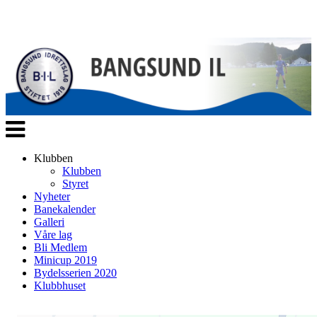
Veksle
navigasjon
Klubben
Klubben
Styret
Nyheter
Banekalender
Galleri
Våre lag
Bli Medlem
Minicup 2019
Bydelsserien 2020
Klubbhuset