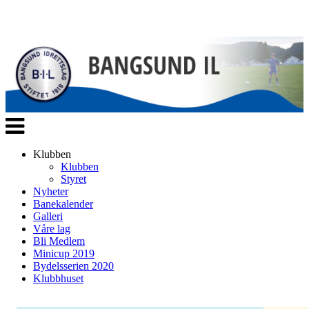
Veksle
navigasjon
Klubben
Klubben
Styret
Nyheter
Banekalender
Galleri
Våre lag
Bli Medlem
Minicup 2019
Bydelsserien 2020
Klubbhuset