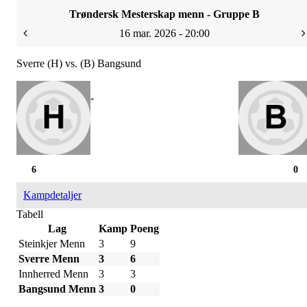
Trøndersk Mesterskap menn - Gruppe B
16 mar. 2026 - 20:00
Sverre (H) vs. (B) Bangsund
-
6
0
Kampdetaljer
Tabell
Lag
Kamp
Poeng
Steinkjer Menn
3
9
Sverre Menn
3
6
Innherred Menn
3
3
Bangsund Menn
3
0