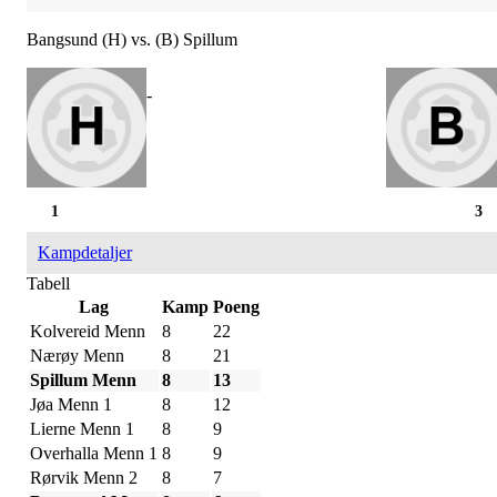
Bangsund (H) vs. (B) Spillum
-
1
3
Kampdetaljer
Tabell
Lag
Kamp
Poeng
Kolvereid Menn
8
22
Nærøy Menn
8
21
Spillum Menn
8
13
Jøa Menn 1
8
12
Lierne Menn 1
8
9
Overhalla Menn 1
8
9
Rørvik Menn 2
8
7