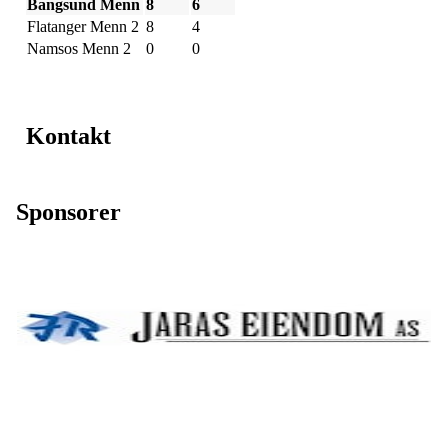
Bangsund Menn
8
6
Flatanger Menn 2
8
4
Namsos Menn 2
0
0
Kontakt
Sponsorer