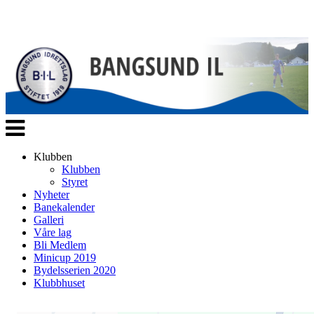
Veksle
navigasjon
Klubben
Klubben
Styret
Nyheter
Banekalender
Galleri
Våre lag
Bli Medlem
Minicup 2019
Bydelsserien 2020
Klubbhuset