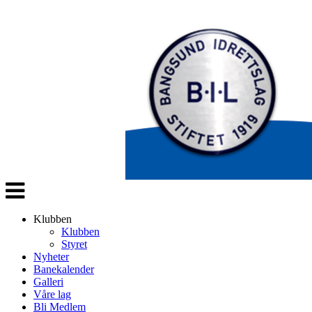
Veksle
navigasjon
Klubben
Klubben
Styret
Nyheter
Banekalender
Galleri
Våre lag
Bli Medlem