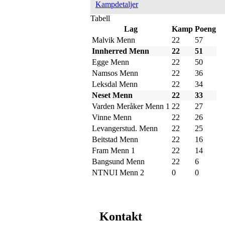
Kampdetaljer
Tabell
Lag
Kamp
Poeng
Malvik Menn
22
57
Innherred Menn
22
51
Egge Menn
22
50
Namsos Menn
22
36
Leksdal Menn
22
34
Neset Menn
22
33
Varden Meråker Menn 1
22
27
Vinne Menn
22
26
Levangerstud. Menn
22
25
Beitstad Menn
22
16
Fram Menn 1
22
14
Bangsund Menn
22
6
NTNUI Menn 2
0
0
Kontakt