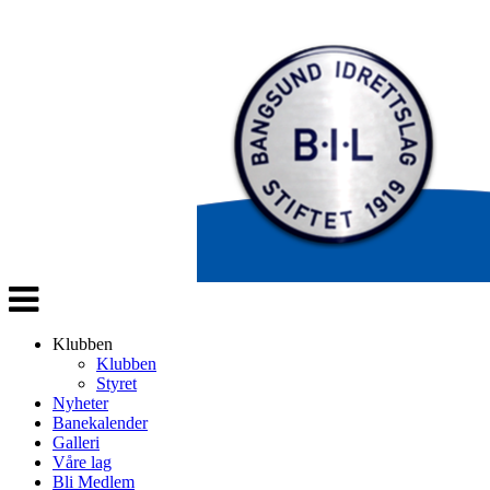
Veksle
navigasjon
Klubben
Klubben
Styret
Nyheter
Banekalender
Galleri
Våre lag
Bli Medlem