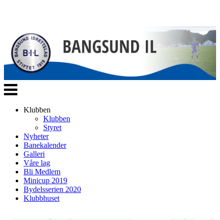
Veksle
navigasjon
Klubben
Klubben
Styret
Nyheter
Banekalender
Galleri
Våre lag
Bli Medlem
Minicup 2019
Bydelsserien 2020
Klubbhuset