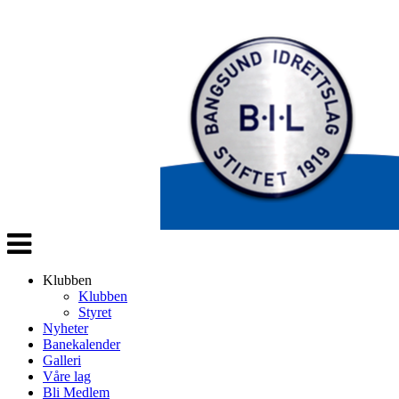
Veksle
navigasjon
Klubben
Klubben
Styret
Nyheter
Banekalender
Galleri
Våre lag
Bli Medlem