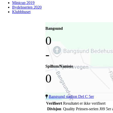
Minicup 2019
Bydelsserien 2020
Klubbhuset
Bangsund
0
-
Spillum/Namsos
0
Bangsund stadion Del C 5er
Verifisert
Resultatet er ikke verifisert
Divisjon
Quality Prinsen-serien J09 5er 