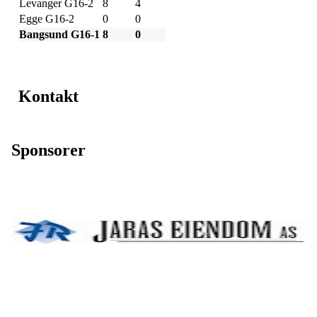
Levanger G16-2
8
4
Egge G16-2
0
0
Bangsund G16-1
8
0
Kontakt
Sponsorer