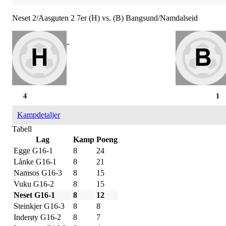
Neset 2/Aasguten 2 7er (H) vs. (B) Bangsund/Namdalseid
-
4
1
Kampdetaljer
Tabell
Lag
Kamp
Poeng
Egge G16-1
8
24
Lånke G16-1
8
21
Namsos G16-3
8
15
Vuku G16-2
8
15
Neset G16-1
8
12
Steinkjer G16-3
8
8
Inderøy G16-2
8
7