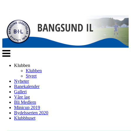
Veksle
navigasjon
Klubben
Klubben
Styret
Nyheter
Banekalender
Galleri
Våre lag
Bli Medlem
Minicup 2019
Bydelsserien 2020
Klubbhuset