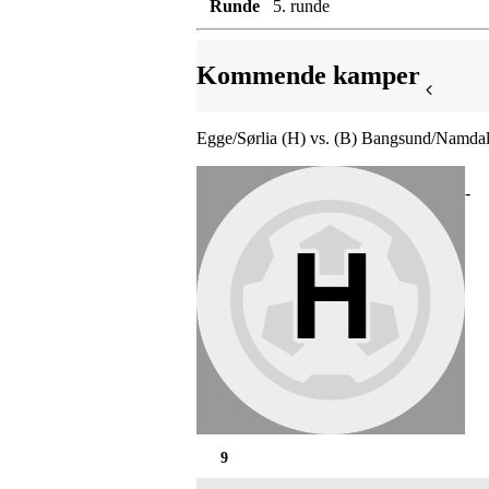
Runde
5. runde
Kommende kamper
Egge/Sørlia (H) vs. (B) Bangsund/Namdal
-
9