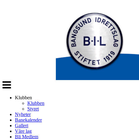
Veksle
navigasjon
Klubben
Klubben
Styret
Nyheter
Banekalender
Galleri
Våre lag
Bli Medlem