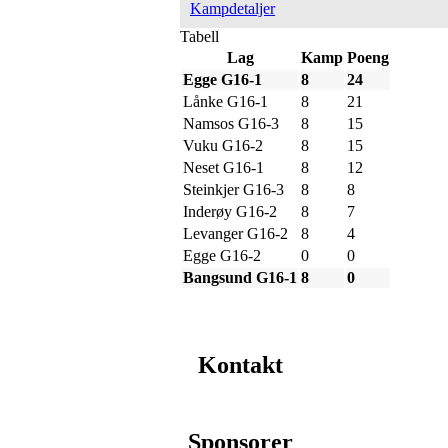
Kampdetaljer
Tabell
Lag
Kamp
Poeng
Egge G16-1
8
24
Lånke G16-1
8
21
Namsos G16-3
8
15
Vuku G16-2
8
15
Neset G16-1
8
12
Steinkjer G16-3
8
8
Inderøy G16-2
8
7
Levanger G16-2
8
4
Egge G16-2
0
0
Bangsund G16-1
8
0
Kontakt
Sponsorer