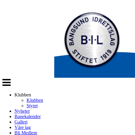
Veksle
navigasjon
Klubben
Klubben
Styret
Nyheter
Banekalender
Galleri
Våre lag
Bli Medlem