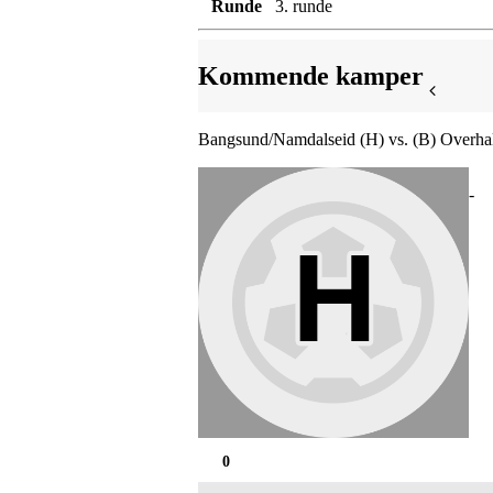
Runde
3. runde
Kommende kamper
Bangsund/Namdalseid (H) vs. (B) Overhal
-
0