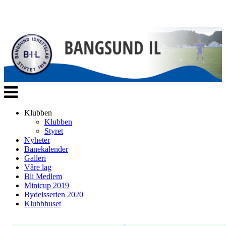
Veksle
navigasjon
Klubben
Klubben
Styret
Nyheter
Banekalender
Galleri
Våre lag
Bli Medlem
Minicup 2019
Bydelsserien 2020
Klubbhuset