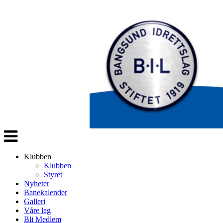
Veksle
navigasjon
Klubben
Klubben
Styret
Nyheter
Banekalender
Galleri
Våre lag
Bli Medlem