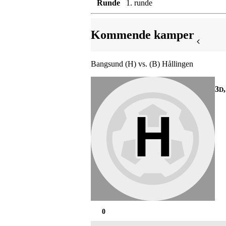
Runde
1. runde
Kommende kamper
Bangsund (H) vs. (B) Hållingen
3
D
0