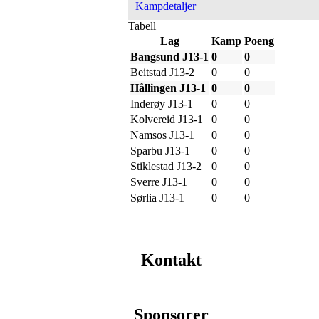
Kampdetaljer
Tabell
Lag
Kamp
Poeng
Bangsund J13-1
0
0
Beitstad J13-2
0
0
Hållingen J13-1
0
0
Inderøy J13-1
0
0
Kolvereid J13-1
0
0
Namsos J13-1
0
0
Sparbu J13-1
0
0
Stiklestad J13-2
0
0
Sverre J13-1
0
0
Sørlia J13-1
0
0
Kontakt
Sponsorer