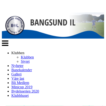
Veksle
navigasjon
Klubben
Klubben
Styret
Nyheter
Banekalender
Galleri
Våre lag
Bli Medlem
Minicup 2019
Bydelsserien 2020
Klubbhuset