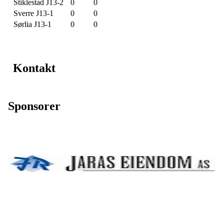
Stiklestad J13-2
0
0
Sverre J13-1
0
0
Sørlia J13-1
0
0
Kontakt
Sponsorer