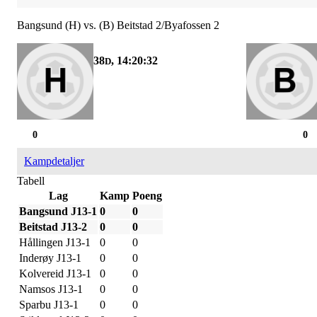
Bangsund (H) vs. (B) Beitstad 2/Byafossen 2
38
, 14:20:31
D
0
0
Kampdetaljer
Tabell
Lag
Kamp
Poeng
Bangsund J13-1
0
0
Beitstad J13-2
0
0
Hållingen J13-1
0
0
Inderøy J13-1
0
0
Kolvereid J13-1
0
0
Namsos J13-1
0
0
Sparbu J13-1
0
0