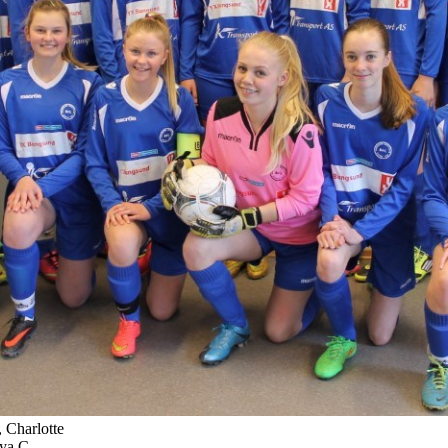
, Charlotte
aya C