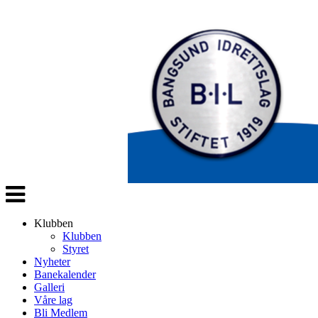
Veksle
navigasjon
Klubben
Klubben
Styret
Nyheter
Banekalender
Galleri
Våre lag
Bli Medlem