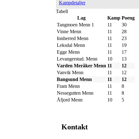
Kampdetaljer
Tabell
Lag
Kamp
Poeng
Tangmoen Menn 1
11
30
Vinne Menn
11
28
Innherred Menn
11
23
Leksdal Menn
11
19
Egge Menn
11
17
Levangerstud. Menn
10
13
Varden Meråker Menn
11
12
Vanvik Menn
11
12
Bangsund Menn
11
12
Fram Menn
11
8
Nessegutten Menn
11
8
Åfjord Menn
10
5
Kontakt