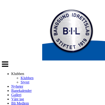
Veksle
navigasjon
Klubben
Klubben
Styret
Nyheter
Banekalender
Galleri
Våre lag
Bli Medlem