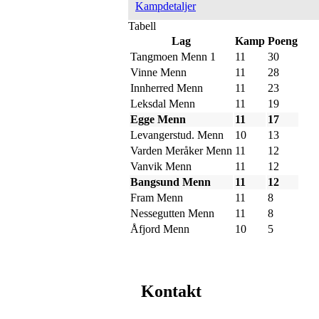
Kampdetaljer
Tabell
Lag
Kamp
Poeng
Tangmoen Menn 1
11
30
Vinne Menn
11
28
Innherred Menn
11
23
Leksdal Menn
11
19
Egge Menn
11
17
Levangerstud. Menn
10
13
Varden Meråker Menn
11
12
Vanvik Menn
11
12
Bangsund Menn
11
12
Fram Menn
11
8
Nessegutten Menn
11
8
Åfjord Menn
10
5
Kontakt