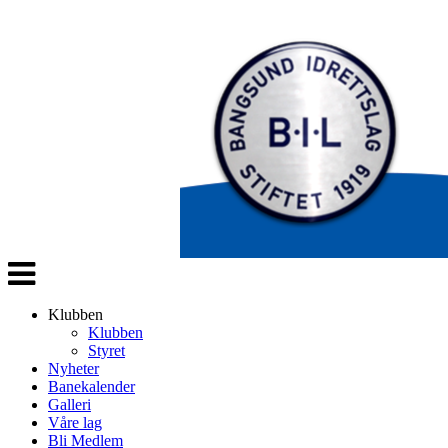
Veksle
navigasjon
Klubben
Klubben
Styret
Nyheter
Banekalender
Galleri
Våre lag
Bli Medlem