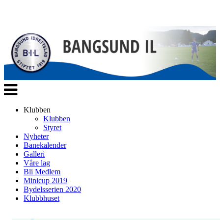
Veksle
navigasjon
Klubben
Klubben
Styret
Nyheter
Banekalender
Galleri
Våre lag
Bli Medlem
Minicup 2019
Bydelsserien 2020
Klubbhuset