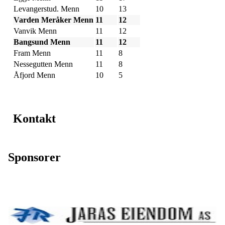
Levangerstud. Menn
10
13
Varden Meråker Menn
11
12
Vanvik Menn
11
12
Bangsund Menn
11
12
Fram Menn
11
8
Nessegutten Menn
11
8
Åfjord Menn
10
5
Kontakt
Sponsorer