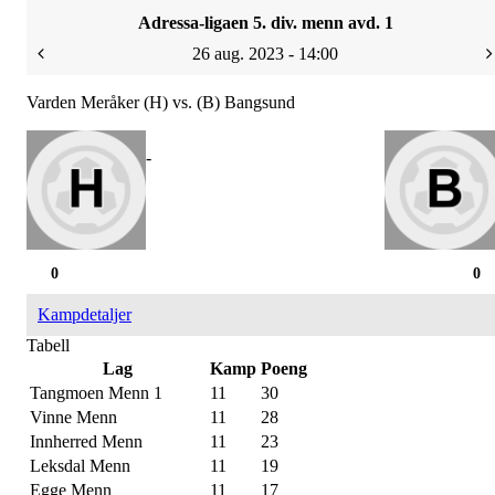
Adressa-ligaen 5. div. menn avd. 1
26 aug. 2023 - 14:00
Varden Meråker (H) vs. (B) Bangsund
-
0
0
Kampdetaljer
Tabell
Lag
Kamp
Poeng
Tangmoen Menn 1
11
30
Vinne Menn
11
28
Innherred Menn
11
23
Leksdal Menn
11
19
Egge Menn
11
17